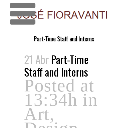
Part-Time Staff and Interns
21 Abr
Part-Time
Staff and Interns
Posted at
13:34h
in
Art
,