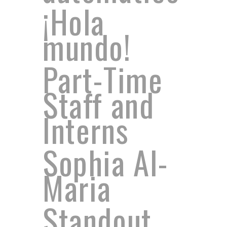
¡Hola
mundo!
Part-Time
Staff and
Interns
Sophia Al-
Maria
Standout